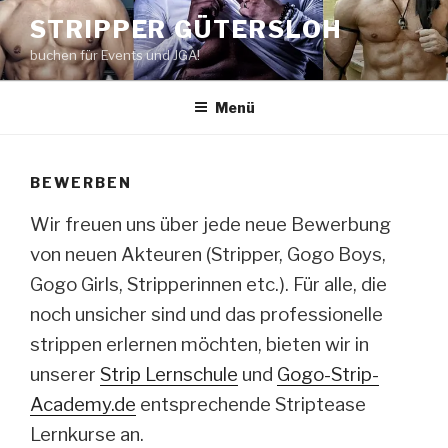
Zum
STRIPPER GÜTERSLOH
Inhalt
buchen für Events und JGA!
springen
Menü
BEWERBEN
Wir freuen uns über jede neue Bewerbung
von neuen Akteuren (Stripper, Gogo Boys,
Gogo Girls, Stripperinnen etc.). Für alle, die
noch unsicher sind und das professionelle
strippen erlernen möchten, bieten wir in
unserer
Strip Lernschule
und
Gogo-Strip-
Academy.de
entsprechende Striptease
Lernkurse an.