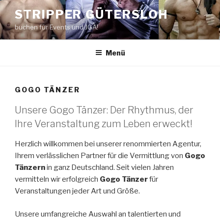
Zum
STRIPPER GÜTERSLOH
Inhalt
buchen für Events und JGA!
springen
Menü
GOGO TÄNZER
Unsere Gogo Tänzer: Der Rhythmus, der
Ihre Veranstaltung zum Leben erweckt!
Herzlich willkommen bei unserer renommierten Agentur,
Ihrem verlässlichen Partner für die Vermittlung von
Gogo
Tänzern
in ganz Deutschland. Seit vielen Jahren
vermitteln wir erfolgreich
Gogo Tänzer
für
Veranstaltungen jeder Art und Größe.
Unsere umfangreiche Auswahl an talentierten und